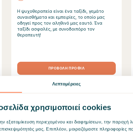
Η ψυχοθεραπεία είναι ένα ταξίδι, γεμάτο
συναισθήματα και εμπειρίες, το οποίο μας
οδηγεί προς τον αληθινό μας εαυτό. Ένα
ταξίδι ασφαλές, με συνοδοιπόρο τον
θεραπευτή!
ΠΡΟΒΟΛΗ ΠΡΟΦΙΛ
Λεπτομέρειες
(+10000 ώρες πρακτικής)
οσελίδα χρησιμοποιεί cookies
Κατερίνα Νίκου
Ψυχολόγος -
Ψυχοθεραπεύτρια
την εξατομίκευση περιεχομένου και διαφημίσεων, την παροχή 
45 €/ραντεβού
 επισκεψιμότητάς μας. Επιπλέον, μοιραζόμαστε πληροφορίες π