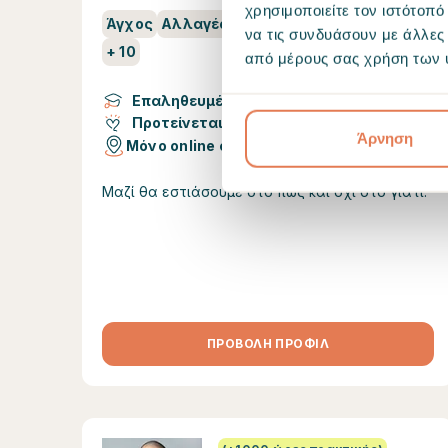
χρησιμοποιείτε τον ιστότοπ
Άγχος
Αλλαγές ζωής
Πένθος
Τραύμα
να τις συνδυάσουν με άλλες
+
10
από μέρους σας χρήση των 
Επαληθευμένη θεραπευτική κατάρτιση
Προτείνεται από 14 άτομα
Άρνηση
Μόνο online συνεδρίες
Μαζί θα εστιάσουμε στο πως και οχι στο γιατί.
ΠΡΟΒΟΛΗ ΠΡΟΦΙΛ