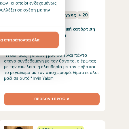
εων, οι οποίοι ενδεχομένως
Σχέσεις
Γονεϊκότητα
υλλέξει σε σχέση με την
Αυτοεκτίμηση και εαυτός
Άγχος
+
20
Επαληθευμένη θεραπευτική κατάρτιση
Προτείνεται από 9 άτομα
α επιτρέπονται όλα
Μόνο online συνεδρίες
"Η ζωή μας, η ύπαρξή μας θα είναι πάντα
στενά συνδεδεμένη με τον θάνατο, ο έρωτας
με την απώλεια, η ελευθερία με τον φόβο και
το μεγάλωμα με τον αποχωρισμό. Είμαστε όλοι
μαζί σε αυτό." Irvin Yalom
ΠΡΟΒΟΛΗ ΠΡΟΦΙΛ