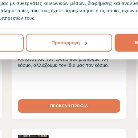
ό μας με συνεργάτες κοινωνικών μέσων, διαφήμισης και αναλύσ
Φοβίες
Άγχος
Σχέσεις
 πληροφορίες που τους έχετε παραχωρήσει ή τις οποίες έχουν σ
Οικογενειακές σχέσεις
+
19
υπηρεσιών τους.
Επαληθευμένη θεραπευτική κατάρτιση
Προτείνεται από 6 άτομα
Προσαρμογή
Ν
Μόνο online συνεδρίες
Αλλάζοντας τον τρόπο που βλέπουμε τον
κόσμο, αλλάζουμε τον ίδιο μας τον κόσμο.
ΠΡΟΒΟΛΗ ΠΡΟΦΙΛ