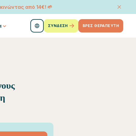
κινώντας από 14€! 🌱
α
ΣΥΝΔΕΣΗ
ΒΡΕΣ ΘΕΡΑΠΕΥΤΗ
νους
ση