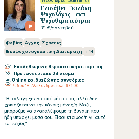
(+300 ώρες πρακτικής)
Ελισάβετ Γκιλάκη
Ψυχολόγος - εκπ.
Ψυχοθεραπεύτρια
39 €/ραντεβού
Φοβίες
Άγχος
Σχέσεις
Ιδεοψυχαναγκαστική Διαταραχή
+
14
Επαληθευμένη θεραπευτική κατάρτιση
Προτείνεται από 26 άτομα
Online και δια ζώσης συνεδρίες
Ρόδου 1Α, Αλεξανδρούπολη 681 00
“Η αλλαγή ξεκινά από μέσα σου, αλλά δεν
χρειάζεται να την κάνεις μόνος/η. Μαζί,
μπορούμε να ανακαλύψουμε τη δύναμη που
ήδη υπάρχει μέσα σου. Είσαι έτοιμος/η γι’ αυτό
το ταξίδι;”