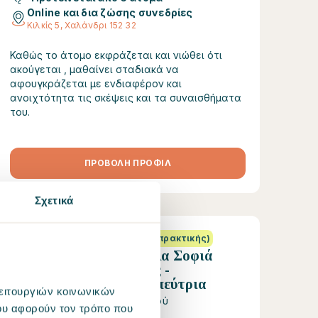
Online και δια ζώσης συνεδρίες
Κιλκίς 5, Χαλάνδρι 152 32
Καθώς το άτομο εκφράζεται και νιώθει ότι
ακούγεται , μαθαίνει σταδιακά να
αφουγκράζεται με ενδιαφέρον και
ανοιχτότητα τις σκέψεις και τα συναισθήματα
του.
ΠΡΟΒΟΛΗ ΠΡΟΦΙΛ
Σχετικά
(+5000 ώρες πρακτικής)
Εμμανουέλα Σοφιά
Ψυχολόγος -
Ψυχοθεραπεύτρια
λειτουργιών κοινωνικών
45 €/ραντεβού
ου αφορούν τον τρόπο που