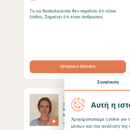
Το να δυσκολεύεσαι δεν σημαίνει ότι είσαι
λάθος. Σημαίνει ότι είσαι άνθρωπος
ΠΡΟΒΟΛΗ ΠΡΟΦΙΛ
Συναίνεση
(+3000 ώρες πρακτικής)
Αυτή η ιστ
Nina Vavassori
Ψυχολόγος - εκπ.
Ψυχοθεραπεύτρια
Χρησιμοποιούμε cookie για 
45 €/ραντεβού
μέσων και την ανάλυση της