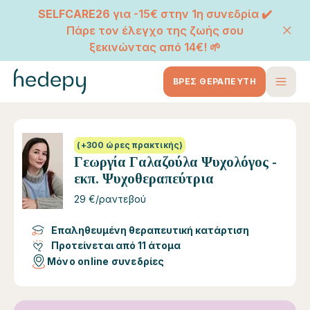
SELFCARE26
για -15€ στην 1η συνεδρία ✔️
Πάρε τον έλεγχο της ζωής σου
ξεκινώντας από 14€! 🌱
ΒΡΕΣ ΘΕΡΑΠΕΥΤΗ
(+300 ώρες πρακτικής)
Γεωργία Γαλαζούλα Ψυχολόγος -
εκπ. Ψυχοθεραπεύτρια
29 €/ραντεβού
Επαληθευμένη θεραπευτική κατάρτιση
Προτείνεται από 11 άτομα
Μόνο online συνεδρίες