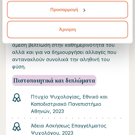
διαφορετικές πτυχές του εαυτού του.
των υπηρεσιών τους.
Εφαρμόζοντας ένα συνθετικό μοντέλο και
Προσαρμογή
προσαρμόζοντας σε αυτό εργαλεία και
στρατηγικές της Γνωσιακής -
Άρνηση
Συμπεριφοριστικής προσέγγισης, το άτομο
έχει τα εφόδια που χρειάζεται για να δει
άμεση βελτίωση στην καθημερινότητά του
αλλά και για να δημιουργήσει αλλαγές που
αντανακλούν συνολικά την αληθινή του
φύση.
Πιστοποιητικά και διπλώματα
Πτυχίο Ψυχολογίας, Εθνικό και
Καποδιστριακό Πανεπιστήμιο
Αθηνών, 2023
Άδεια Ασκήσεως Επαγγέλματος
Ψυχολόγου, 2023