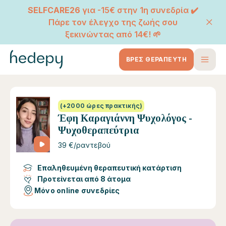
SELFCARE26
για -15€ στην 1η συνεδρία ✔️
Πάρε τον έλεγχο της ζωής σου
ξεκινώντας από 14€! 🌱
ΒΡΕΣ ΘΕΡΑΠΕΥΤΗ
(+2000 ώρες πρακτικής)
Έφη Καραγιάννη Ψυχολόγος -
Ψυχοθεραπεύτρια
39 €/ραντεβού
Επαληθευμένη θεραπευτική κατάρτιση
Προτείνεται από 8 άτομα
Μόνο online συνεδρίες