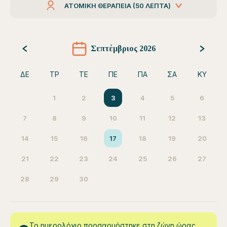
ΑΤΟΜΙΚΉ ΘΕΡΑΠΕΊΑ (50 ΛΕΠΤΆ)
Σεπτέμβριος 2026
ΔΕ
ΤΡ
ΤΕ
ΠΕ
ΠΑ
ΣΑ
ΚΥ
1
2
3
4
5
6
7
8
9
10
11
12
13
14
15
16
17
18
19
20
21
22
23
24
25
26
27
28
29
30
Το ημερολόγιο προσαρμόστηκε στη ζώνη ώρας