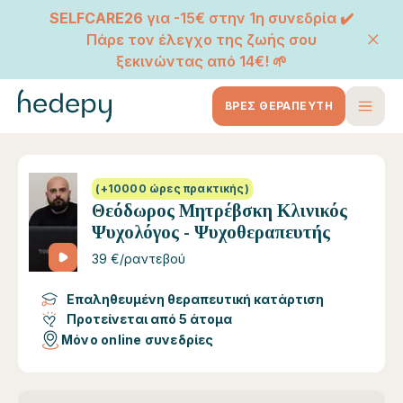
SELFCARE26
για -15€ στην 1η συνεδρία ✔️
Πάρε τον έλεγχο της ζωής σου
ξεκινώντας από 14€! 🌱
ΒΡΕΣ ΘΕΡΑΠΕΥΤΗ
(+10000 ώρες πρακτικής)
Θεόδωρος Μητρέβσκη Κλινικός
Ψυχολόγος - Ψυχοθεραπευτής
39 €/ραντεβού
Επαληθευμένη θεραπευτική κατάρτιση
Προτείνεται από 5 άτομα
Μόνο online συνεδρίες