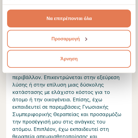
πληθώρα θεμάτων και περιστατικών. Η
κοινωνικών μέσων, διαφήμισης και αναλύσεων, οι
προσέγγισή μου είναι Συστημική και εστιάζει
οποίοι ενδεχομένως να τις συνδυάσουν με άλλες
στις αλληλεπιδράσεις και τις σχέσεις μεταξύ
Να επιτρέπονται όλα
πληροφορίες που τους έχετε παραχωρήσει ή τις οποίες
των συστημάτων που ανήκουμε και στοχεύει
έχουν συλλέξει σε σχέση με την από μέρους σας χρήση
να βοηθήσει άτομα και οικογένειες να
των υπηρεσιών τους.
Προσαρμογή
αντιμετωπίσουν τυχόν προβλήματα και να
προχωρήσουν. Δίνει σε όλα τα μέλη του
συστήματος την ευκαιρία να εξερευνήσουν
Άρνηση
τα συναισθήματά τους και να πουν αυτό που
σκέφτονται σε ένα ασφαλές, μη επικριτικό
περιβάλλον. Επικεντρώνεται στην εξεύρεση
λύσης ή στην επίλυση μιας δύσκολης
κατάστασης με ελάχιστο κόστος για το
άτομο ή την οικογένεια. Επίσης, έχω
εκπαιδευτεί σε παρεμβάσεις Γνωσιακής
Συμπεριφορικής Θεραπείας και προσαρμόζω
την προσέγγισή μου στις ανάγκες του
ατόμου. Επιπλέον, έχω εκπαιδευτεί στη
θεραπεία απευαισθητοποίησης και