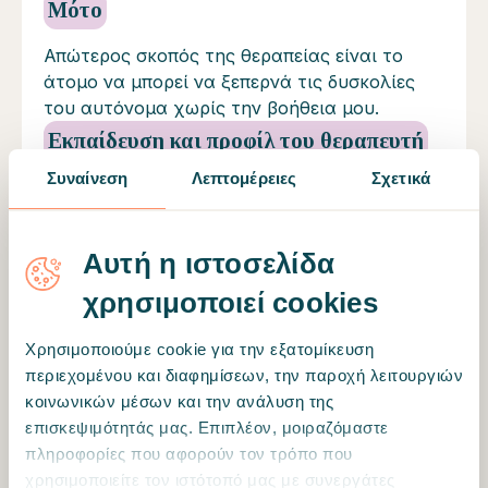
Μότο
Απώτερος σκοπός της θεραπείας είναι το
άτομο να μπορεί να ξεπερνά τις δυσκολίες
του αυτόνομα χωρίς την βοήθεια μου.
Εκπαίδευση και προφίλ του θεραπευτή
Συναίνεση
Λεπτομέρειες
Σχετικά
Ονομάζομαι Θεόδωρος Μητρέβσκη και είμαι
Κλινικός Ψυχολόγος και Οικογενειακός
Συστημικός ψυχοθεραπευτής. Είμαι
Αυτή η ιστοσελίδα
διαπιστευμένος από τη Βρετανική
Ψυχολογική Εταιρεία, την κυβέρνηση της
χρησιμοποιεί cookies
Ελλάδας, την κυβέρνηση της Βρετανίας, την
Συστημική Εταιρεία Βορείου Ελλάδος, και
Χρησιμοποιούμε cookie για την εξατομίκευση
την Ευρωπαϊκή Συστημική Εταιρεία. Τα
περιεχομένου και διαφημίσεων, την παροχή λειτουργιών
τελευταία 10 χρόνια εργάστηκα σε διάφορες
κοινωνικών μέσων και την ανάλυση της
θέσεις ως Ψυχολόγος και ως
επισκεψιμότητάς μας. Επιπλέον, μοιραζόμαστε
Ψυχοθεραπευτής με παιδιά, εφήβους και
πληροφορίες που αφορούν τον τρόπο που
ενήλικες και έχω αποκτήσει εμπειρία σε
χρησιμοποιείτε τον ιστότοπό μας με συνεργάτες