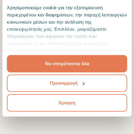
Χρησιμοποιούμε cookie για την εξατομίκευση
περιεχομένου και διαφημίσεων, την παροχή λειτουργιών
κοινωνικών μέσων και την ανάλυση της
επισκεψιμότητάς μας. Επιπλέον, μοιραζόμαστε
πληροφορίες που αφορούν τον τρόπο που
χρησιμοποιείτε τον ιστότοπό μας με συνεργάτες
κοινωνικών μέσων, διαφήμισης και αναλύσεων, οι
οποίοι ενδεχομένως να τις συνδυάσουν με άλλες
Να επιτρέπονται όλα
πληροφορίες που τους έχετε παραχωρήσει ή τις οποίες
έχουν συλλέξει σε σχέση με την από μέρους σας χρήση
των υπηρεσιών τους.
Προσαρμογή
Άρνηση