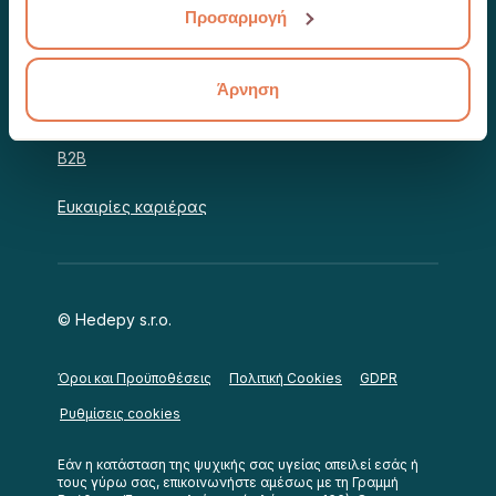
των υπηρεσιών τους.
Προσαρμογή
Η Κοινότητά μας
Άρνηση
Συνεργασίες
B2B
Ευκαιρίες καριέρας
© Hedepy s.r.o.
Όροι και Προϋποθέσεις
Πολιτική Cookies
GDPR
Ρυθμίσεις cookies
Εάν η κατάσταση της ψυχικής σας υγείας απειλεί εσάς ή
τους γύρω σας, επικοινωνήστε αμέσως με τη Γραμμή